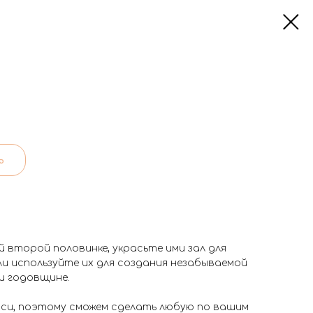
ь
 второй половинке, украсьте ими зал для
и используйте их для создания незабываемой
и годовщине.
иси, поэтому сможем сделать любую по вашим