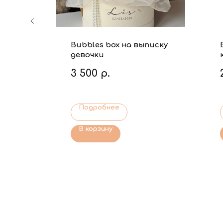
писку
Bubbles box на выписку
девочки
3 500
р.
Подробнее
В корзину