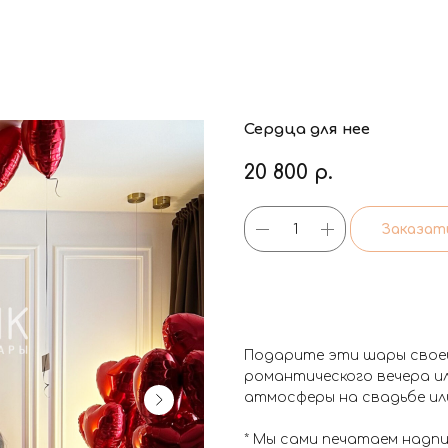
Сердца для нее
20 800
р.
Заказат
Подарите эти шары своей
романтического вечера ил
атмосферы на свадьбе ил
* Мы сами печатаем надп