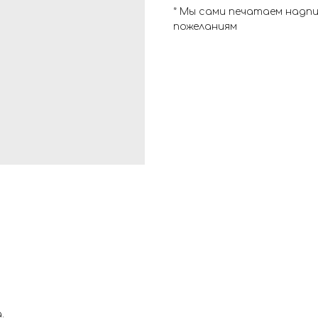
* Мы сами печатаем надп
пожеланиям
.