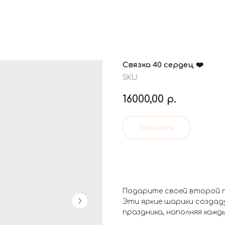
Связка 40 сердец ❤️
SKU:
16000,00
р.
Заказать
Подарите своей второй п
Эти яркие шарики созда
праздника, наполняя кажд