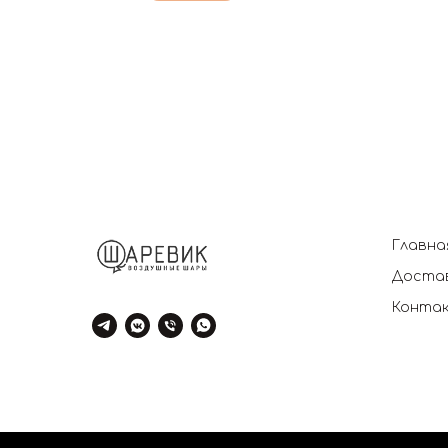
Главна
Достав
Конта