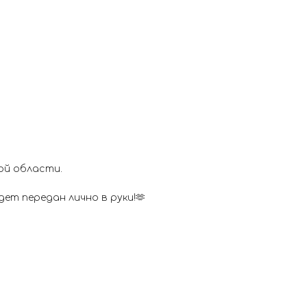
ой области.
ет передан лично в руки!🫶