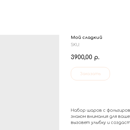
Мой сладкий
SKU:
3900,00
р.
Заказать
Набор шаров с фольгиров
знаком внимания для ваш
вызовет улыбку и создас