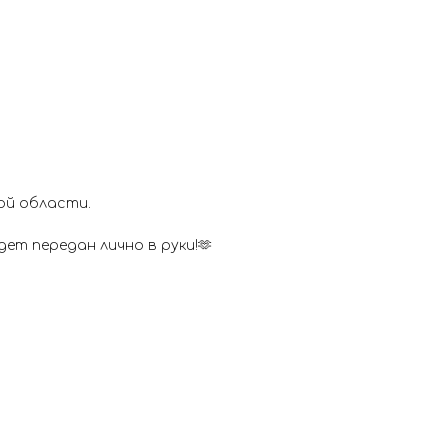
ой области.
ет передан лично в руки!🫶