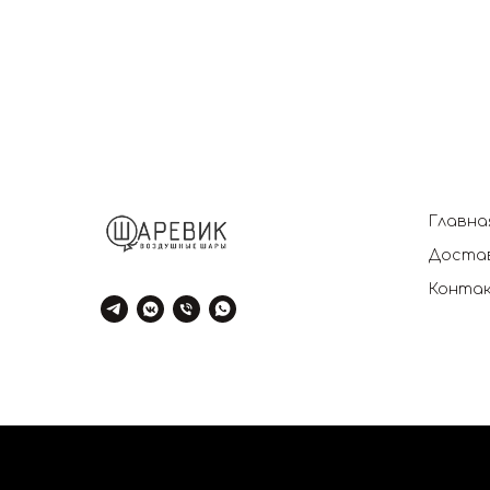
Главна
Достав
Конта