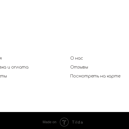
я
О нас
ка и оплата
Отзывы
кты
Посмотреть на карте
Tilda
Made on