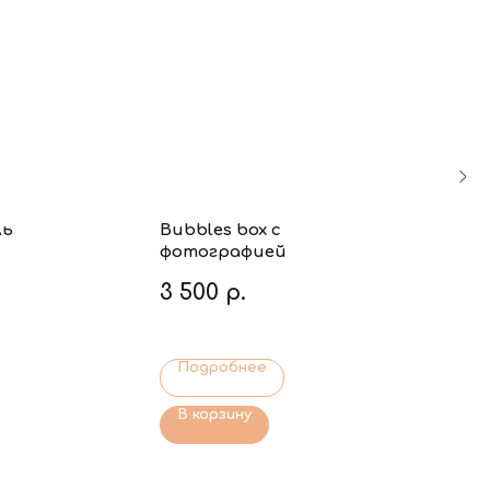
ль
Bubbles box с
фотографией
3 500
р.
Подробнее
В корзину