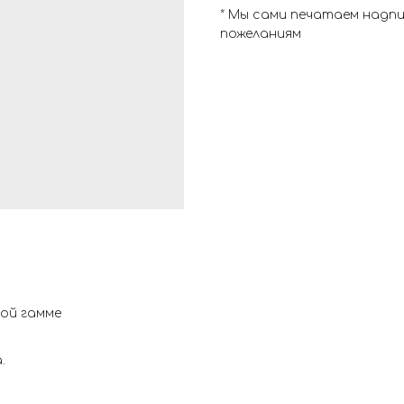
* Мы сами печатаем надп
пожеланиям
ной гамме
.