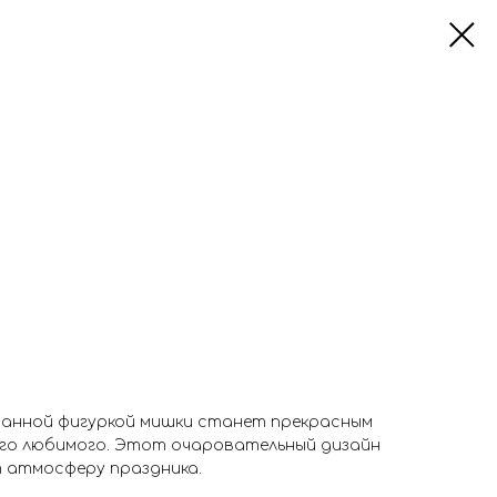
анной фигуркой мишки станет прекрасным
его любимого. Этот очаровательный дизайн
т атмосферу праздника.