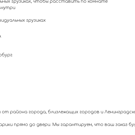
льных грузиках, чтобы расставить по комнате
внутри
идуальных грузиках
.
рбург
 от района города, близлежащих городов и Ленинградск
ики прямо до двери. Мы гарантируем, что ваш заказ буд