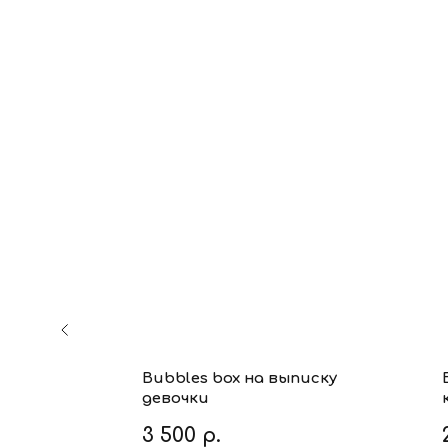
ь
Bubbles box на выписку
девочки
3 500
р.