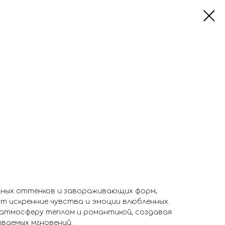
жных оттенков и завораживающих форм,
 искренние чувства и эмоции влюбленных.
атмосферу теплом и романтикой, создавая
ываемых мгновений.