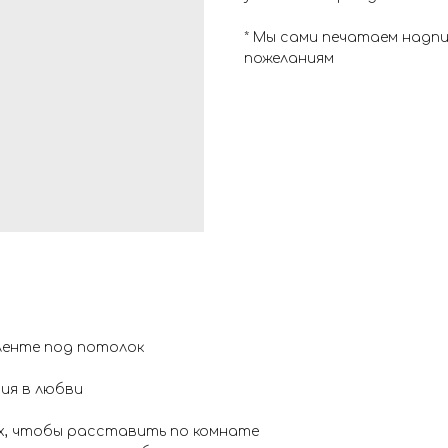
* Мы сами печатаем надп
пожеланиям
ленте под потолок
ния в любви
ах, чтобы расставить по комнате