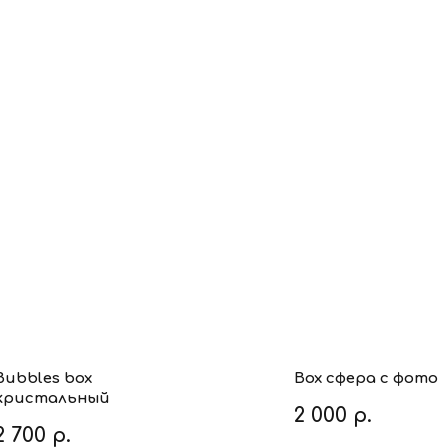
Bubbles box
Box сфера с фото
кристальный
2 000
р.
2 700
р.