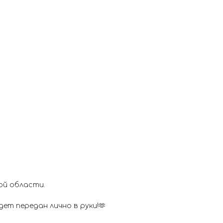
ой области.
ет передан лично в руки!🫶