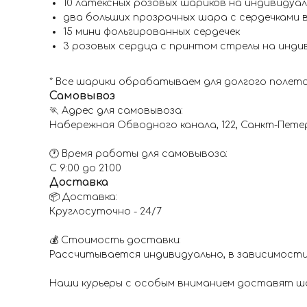
10 латексных розовых шариков на индивидуа
два больших прозрачных шара с сердечками 
15 мини фольгированных сердечек
3 розовых сердца с принтом стрелы на индив
* Все шарики обрабатываем для долгого полета
Самовывоз
🏃 Адрес для самовывоза:
Набережная Обводного канала, 122, Санкт-Пете
🕐 Время работы для самовывоза:
С 9:00 до 21:00
Доставка
📦 Доставка:
Круглосуточно - 24/7
💰 Стоимость доставки:
Рассчитывается индивидуально, в зависимости
Наши курьеры с особым вниманием доставят шар