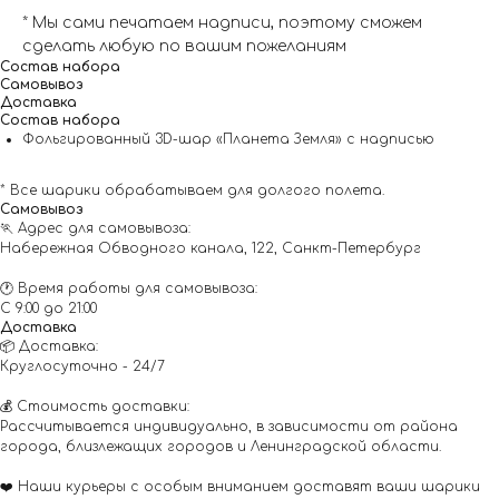
* Мы сами печатаем надписи, поэтому сможем
сделать любую по вашим пожеланиям
Состав набора
Самовывоз
Доставка
Состав набора
Фольгированный 3D-шар «Планета Земля» с надписью
* Все шарики обрабатываем для долгого полета.
Самовывоз
🏃 Адрес для самовывоза:
Набережная Обводного канала, 122, Санкт-Петербург
🕐 Время работы для самовывоза:
С 9:00 до 21:00
Доставка
📦 Доставка:
Круглосуточно - 24/7
💰 Стоимость доставки:
Рассчитывается индивидуально, в зависимости от района
города, близлежащих городов и Ленинградской области.
❤️ Наши курьеры с особым вниманием доставят ваши шарики