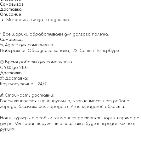
Самовывоз
Доставка
Описание
Метровая звезда с надписью
* Все шарики обрабатываем для долгого полета.
Самовывоз
🏃 Адрес для самовывоза:
Набережная Обводного канала, 122, Санкт-Петербург
🕐 Время работы для самовывоза:
С 9:00 до 21:00
Доставка
📦 Доставка:
Круглосуточно - 24/7
💰 Стоимость доставки:
Рассчитывается индивидуально, в зависимости от района
города, близлежащих городов и Ленинградской области.
Наши курьеры с особым вниманием доставят шарики прямо до
двери. Мы гарантируем, что ваш заказ будет передан лично в
руки!🫶