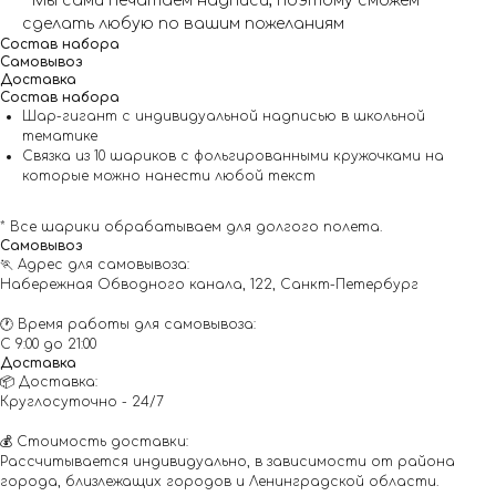
* Мы сами печатаем надписи, поэтому сможем
сделать любую по вашим пожеланиям
Состав набора
Самовывоз
Доставка
Состав набора
Шар-гигант с индивидуальной надписью в школьной
тематике
Связка из 10 шариков с фольгированными кружочками на
которые можно нанести любой текст
* Все шарики обрабатываем для долгого полета.
Самовывоз
🏃 Адрес для самовывоза:
Набережная Обводного канала, 122, Санкт-Петербург
🕐 Время работы для самовывоза:
С 9:00 до 21:00
Доставка
📦 Доставка:
Круглосуточно - 24/7
💰 Стоимость доставки:
Рассчитывается индивидуально, в зависимости от района
города, близлежащих городов и Ленинградской области.