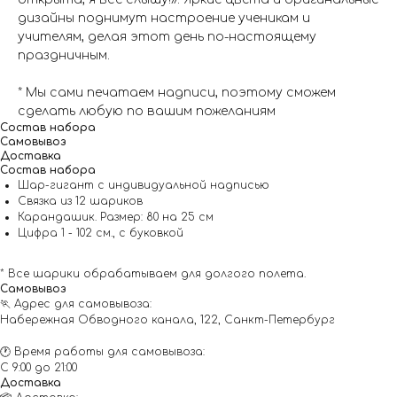
дизайны поднимут настроение ученикам и
учителям, делая этот день по-настоящему
праздничным.
* Мы сами печатаем надписи, поэтому сможем
сделать любую по вашим пожеланиям
Состав набора
Самовывоз
Доставка
Состав набора
Шар-гигант с индивидуальной надписью
Связка из 12 шариков
Карандашик. Размер: 80 на 25 см
Цифра 1 - 102 см., с буковкой
* Все шарики обрабатываем для долгого полета.
Самовывоз
🏃 Адрес для самовывоза:
Набережная Обводного канала, 122, Санкт-Петербург
🕐 Время работы для самовывоза:
С 9:00 до 21:00
Доставка