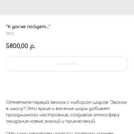
"К доске пойдет..."
SKU:
5800,00
р.
Заказать
Отметьте первый звонок с набором шаров "Звонок
в школу"! Эти яркие и веселые шары добавят
праздничного настроения, создавая атмосферу
ожидания новых знаний и приключений.
* Мы сами печатаем надписи, поэтому сможем