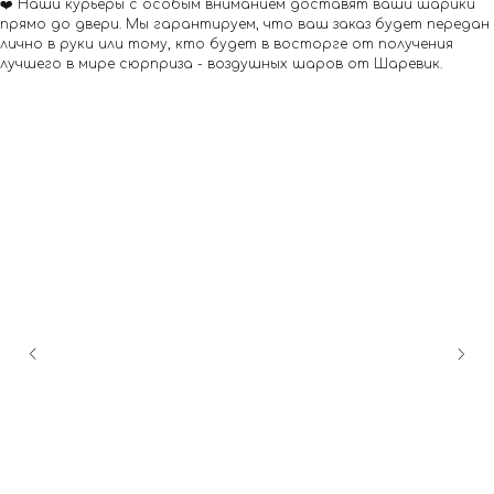
❤️ Наши курьеры с особым вниманием доставят ваши шарики
прямо до двери. Мы гарантируем, что ваш заказ будет передан
лично в руки или тому, кто будет в восторге от получения
лучшего в мире сюрприза - воздушных шаров от Шаревик.