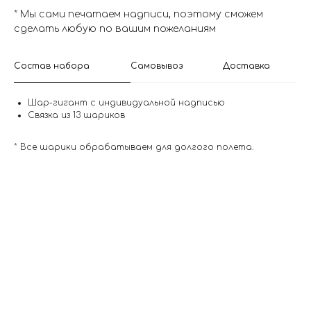
* Мы сами печатаем надписи, поэтому сможем
сделать любую по вашим пожеланиям
Состав набора
Самовывоз
Доставка
Шар-гигант с индивидуальной надписью
Связка из 13 шариков
* Все шарики обрабатываем для долгого полета.