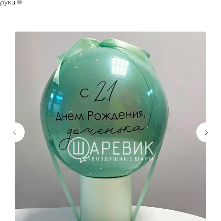
руки!🫶