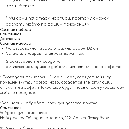
подобран, чтобы создать атмосферу нежности и
волшебства.
* Мы сами печатаем надписи, поэтому сможем
сделать любую по вашим пожеланиям
Состав набора
Самовывоз
Доставка
Состав набора
Фольгированная цифра 8, размер цифры 102 см.
Связка из 8 шаров на атласных лентах:
– 2 фольгированных сердечка
– 6 латексных шарика с добавлением стеклянного эффекта
* Благодаря технологии "шар в шаре", где цветной шар
помещён внутрь прозрачного, создаётся впечатляющий
стеклянный эффект. Такой шар будет настоящим украшением
любого праздника!
*Все шарики обрабатываем для долгого полета.
Самовывоз
🏃 Адрес для самовывоза:
Набережная Обводного канала, 122, Санкт-Петербург
🕐 Время работы для самовывоза: