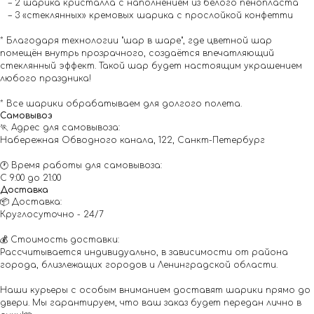
– 2 шарика кристалла с наполнением из белого пенопласта
– 3 «стеклянных» кремовых шарика с прослойкой конфетти
* Благодаря технологии "шар в шаре", где цветной шар
помещён внутрь прозрачного, создаётся впечатляющий
стеклянный эффект. Такой шар будет настоящим украшением
любого праздника!
* Все шарики обрабатываем для долгого полета.
Самовывоз
🏃 Адрес для самовывоза:
Набережная Обводного канала, 122, Санкт-Петербург
🕐 Время работы для самовывоза:
С 9:00 до 21:00
Доставка
📦 Доставка:
Круглосуточно - 24/7
💰 Стоимость доставки:
Рассчитывается индивидуально, в зависимости от района
города, близлежащих городов и Ленинградской области.
Наши курьеры с особым вниманием доставят шарики прямо до
двери. Мы гарантируем, что ваш заказ будет передан лично в