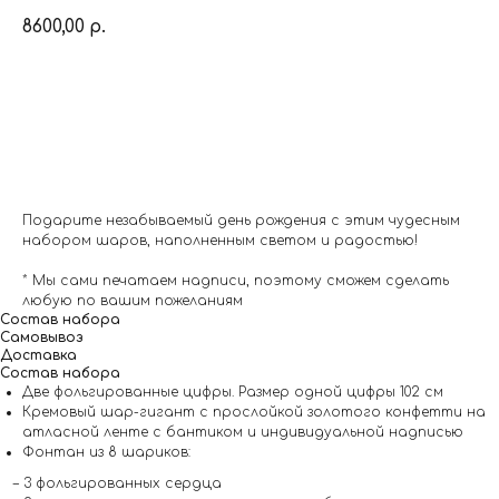
8600,00
р.
Заказать
Подарите незабываемый день рождения с этим чудесным
набором шаров, наполненным светом и радостью!
* Мы сами печатаем надписи, поэтому сможем сделать
любую по вашим пожеланиям
Состав набора
Самовывоз
Доставка
Состав набора
Две фольгированные цифры. Размер одной цифры 102 см
Кремовый шар-гигант с прослойкой золотого конфетти на
атласной ленте с бантиком и индивидуальной надписью
Фонтан из 8 шариков:
– 3 фольгированных сердца