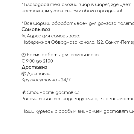
* Благодаря технологии "шар в шаре", где цве
настоящим украшением любого праздника!
* Все шарики обрабатываем для долгого полета
Самовывоз
🏃 Адрес для самовывоза:
Набережная Обводного канала, 122, Санкт-Пете
🕐 Время работы для самовывоза:
С 9:00 до 21:00
Доставка
📦 Доставка:
Круглосуточно - 24/7
💰 Стоимость доставки:
Рассчитывается индивидуально, в зависимости
Наши курьеры с особым вниманием доставят шар