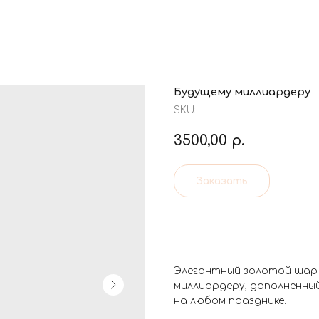
Будущему миллиардеру
SKU:
3500,00
р.
Заказать
Элегантный золотой шар 
миллиардеру, дополненны
на любом празднике.