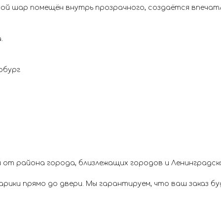
тной шар помещён внутрь прозрачного, создаётся впеча
.
рбург
 от района города, близлежащих городов и Ленинградск
ики прямо до двери. Мы гарантируем, что ваш заказ буд