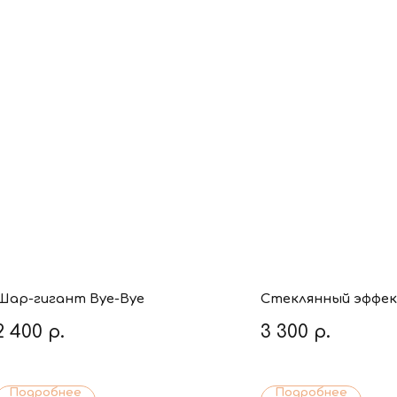
Шар-гигант Bye-Bye
Стеклянный эффе
2 400
р.
3 300
р.
Подробнее
Подробнее