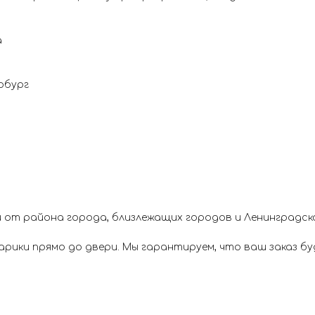
а
рбург
 от района города, близлежащих городов и Ленинградск
ики прямо до двери. Мы гарантируем, что ваш заказ буд