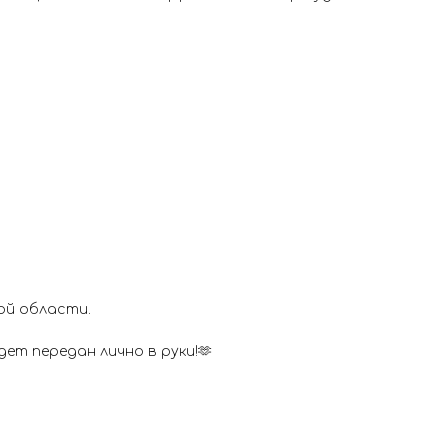
ой области.
ет передан лично в руки!🫶