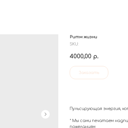
Ритм жизни
SKU:
4000,00
р.
Заказать
Пульсирующая энергия, к
* Мы сами печатаем надп
пожеланиям