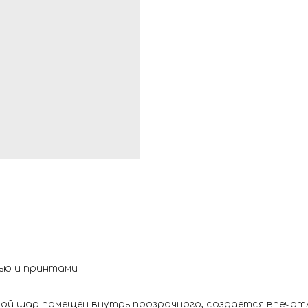
сью и принтами
тной шар помещён внутрь прозрачного, создаётся впеча