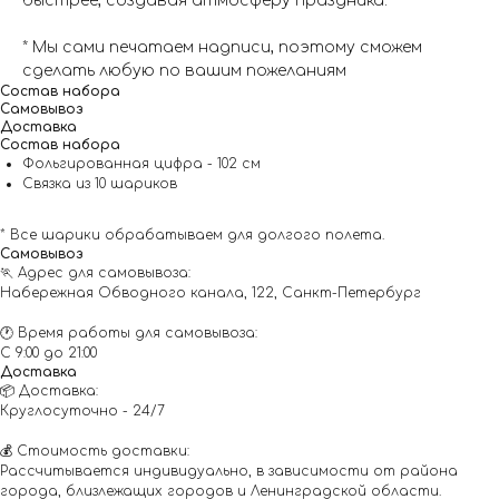
быстрее, создавая атмосферу праздника.
* Мы сами печатаем надписи, поэтому сможем
сделать любую по вашим пожеланиям
Состав набора
Самовывоз
Доставка
Состав набора
Фольгированная цифра - 102 см
Связка из 10 шариков
* Все шарики обрабатываем для долгого полета.
Самовывоз
🏃 Адрес для самовывоза:
Набережная Обводного канала, 122, Санкт-Петербург
🕐 Время работы для самовывоза:
С 9:00 до 21:00
Доставка
📦 Доставка:
Круглосуточно - 24/7
💰 Стоимость доставки:
Рассчитывается индивидуально, в зависимости от района
города, близлежащих городов и Ленинградской области.