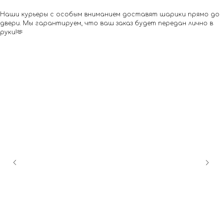
Наши курьеры с особым вниманием доставят шарики прямо до
двери. Мы гарантируем, что ваш заказ будет передан лично в
руки!🫶