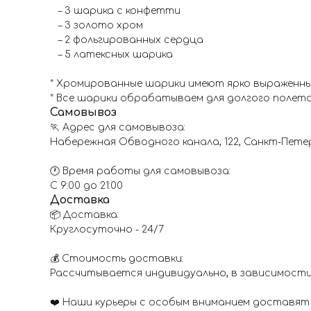
– 3 шарика с конфетти
– 3 золото хром
– 2 фольгированных сердца
– 5 латексных шарика
* Хромированные шарики имеют ярко выраженн
* Все шарики обрабатываем для долгого полета
Самовывоз
🏃 Адрес для самовывоза:
Набережная Обводного канала, 122, Санкт-Пете
🕐 Время работы для самовывоза:
С 9:00 до 21:00
Доставка
📦 Доставка:
Круглосуточно - 24/7
💰 Стоимость доставки:
Рассчитывается индивидуально, в зависимости
❤️ Наши курьеры с особым вниманием доставят 