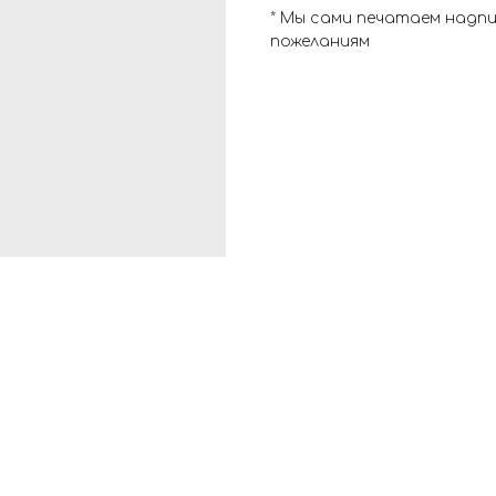
* Мы сами печатаем надп
пожеланиям