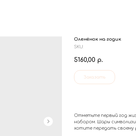
Оленёнок на годик
SKU:
5160,00
р.
Заказать
Отметьте первый год жи
набором. Шары символизи
хотите передать своему 