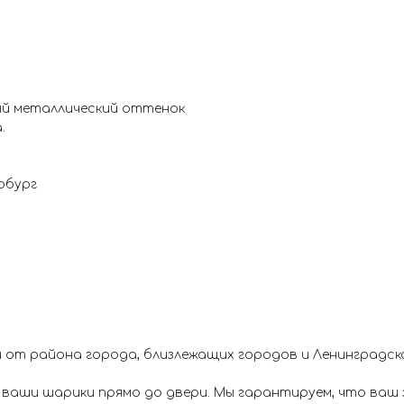
ый металлический оттенок
.
рбург
 от района города, близлежащих городов и Ленинградск
ваши шарики прямо до двери. Мы гарантируем, что ваш з