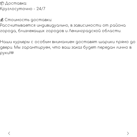
📦 Доставка:
Круглосуточно - 24/7
💰 Стоимость доставки:
Рассчитывается индивидуально, в зависимости от района
города, близлежащих городов и Ленинградской области.
Наши курьеры с особым вниманием доставят шарики прямо до
двери. Мы гарантируем, что ваш заказ будет передан лично в
руки!🫶