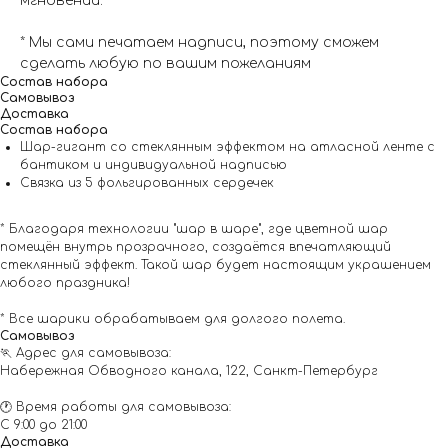
мгновении.
* Мы сами печатаем надписи, поэтому сможем
сделать любую по вашим пожеланиям
Состав набора
Самовывоз
Доставка
Состав набора
Шар-гигант со стеклянным эффектом на атласной ленте с
бантиком и индивидуальной надписью
Связка из 5 фольгированных сердечек
* Благодаря технологии "шар в шаре", где цветной шар
помещён внутрь прозрачного, создаётся впечатляющий
стеклянный эффект. Такой шар будет настоящим украшением
любого праздника!
* Все шарики обрабатываем для долгого полета.
Самовывоз
🏃 Адрес для самовывоза:
Набережная Обводного канала, 122, Санкт-Петербург
🕐 Время работы для самовывоза:
С 9:00 до 21:00
Доставка