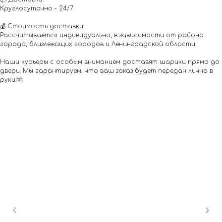
Круглосуточно - 24/7
💰 Стоимость доставки:
Рассчитывается индивидуально, в зависимости от района
города, близлежащих городов и Ленинградской области.
Наши курьеры с особым вниманием доставят шарики прямо до
двери. Мы гарантируем, что ваш заказ будет передан лично в
руки!🫶