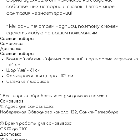
формы вдохновляют мальчиков на создание
собственных историй и сказок. В этом мире
фантазия не знает границ!
* Мы сами печатаем надписи, поэтому сможем
сделать любую по вашим пожеланиям
Состав набора
Самовывоз
Доставка
Состав набора
Большой объемный фольгированный шар в форме медвежонка
- 64 см
Шар "Лев" - 81 см
Фольгированная цифра - 102 см
Связка из 7 шариков
* Все шарики обрабатываем для долгого полета.
Самовывоз
🏃 Адрес для самовывоза:
Набережная Обводного канала, 122, Санкт-Петербург
🕐 Время работы для самовывоза:
С 9:00 до 21:00
Доставка
📦 Доставка: