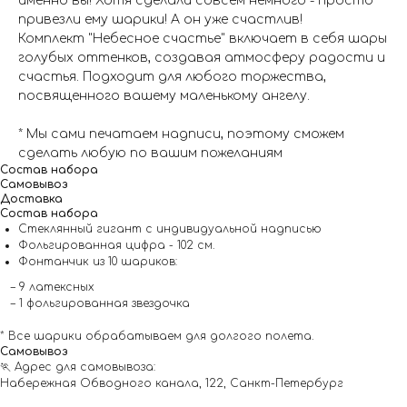
именно вы! Хотя сделали совсем немного - просто
привезли ему шарики! А он уже счастлив!
Комплект "Небесное счастье" включает в себя шары
голубых оттенков, создавая атмосферу радости и
счастья. Подходит для любого торжества,
посвященного вашему маленькому ангелу.
* Мы сами печатаем надписи, поэтому сможем
сделать любую по вашим пожеланиям
Состав набора
Самовывоз
Доставка
Состав набора
Стеклянный гигант с индивидуальной надписью
Фольгированная цифра - 102 см.
Фонтанчик из 10 шариков:
– 9 латексных
– 1 фольгированная звездочка
* Все шарики обрабатываем для долгого полета.
Самовывоз
🏃 Адрес для самовывоза:
Набережная Обводного канала, 122, Санкт-Петербург