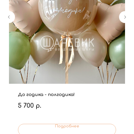
До годика - полгодика!
5 700
р.
Подробнее