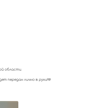
ой области.
ет передан лично в руки!🫶