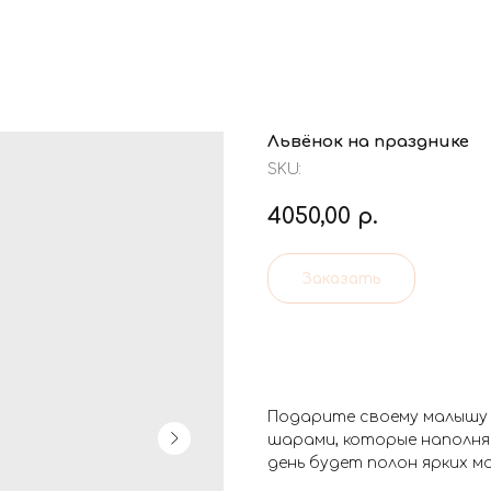
Львёнок на празднике
SKU:
4050,00
р.
Заказать
Подарите своему малышу 
шарами, которые наполня
день будет полон ярких 