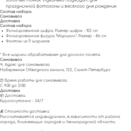
золотых тонах. Идеально подходит для
праздничной фотозоны и весёлого дня рождения.
Состав набора
Самовывоз
Доставка
Состав набора
Фольгированная цифра. Размер цифры - 102 см
Фольгированная фигура "Маршалл". Размер - 86 см
Фонтан из 11 шариков
* Все шарики обрабатываем для долгого полета
Самовывоз
🏃 Адрес для самовывоза:
Набережная Обводного канала, 122, Санкт-Петербург
🕐 Время работы для самовывоза:
С 9:00 до 21:00
Доставка
📦 Доставка:
Круглосуточно - 24/7
💰 Стоимость доставки:
Рассчитывается индивидуально, в зависимости от района
города, близлежащих городов и Ленинградской области.