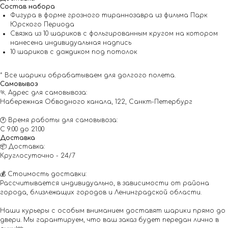
Состав набора
Фигура в форме грозного тираннозавра из фильма Парк
Юрского Периода
Связка из 10 шариков с фольгированным кругом на котором
нанесена индивидуальная надпись
10 шариков с дождиком под потолок
* Все шарики обрабатываем для долгого полета.
Самовывоз
🏃 Адрес для самовывоза:
Набережная Обводного канала, 122, Санкт-Петербург
🕐 Время работы для самовывоза:
С 9:00 до 21:00
Доставка
📦 Доставка:
Круглосуточно - 24/7
💰 Стоимость доставки:
Рассчитывается индивидуально, в зависимости от района
города, близлежащих городов и Ленинградской области.
Наши курьеры с особым вниманием доставят шарики прямо до
двери. Мы гарантируем, что ваш заказ будет передан лично в