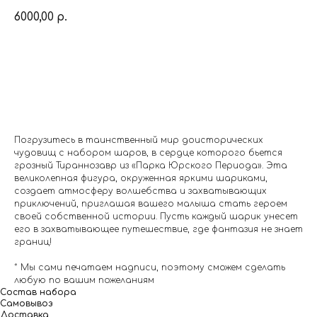
6000,00
р.
Заказать
Погрузитесь в таинственный мир доисторических
чудовищ с набором шаров, в сердце которого бьется
грозный Тираннозавр из «Парка Юрского Периода». Эта
великолепная фигура, окруженная яркими шариками,
создает атмосферу волшебства и захватывающих
приключений, приглашая вашего малыша стать героем
своей собственной истории. Пусть каждый шарик унесет
его в захватывающее путешествие, где фантазия не знает
границ!
* Мы сами печатаем надписи, поэтому сможем сделать
любую по вашим пожеланиям
Состав набора
Самовывоз
Доставка