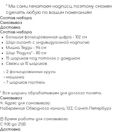
* Мы сами печатаем надписи, поэтому сможем
сделать любую по вашим пожеланиям
Состав набора
Самовывоз
Доставка
Состав набора
Большая фольгированная цифра - 102 см
Шар-гигант с индивидуальной надписью
Мишка Тедди - 96 см
Шар "Радуга" - 80 см
15 шариков под потолок с дождиком
Связки из 10 шариков:
– 2 фольгированных круга
– машинка
– 7 шариков пастель
* Все шарики обрабатываем для долгого полета.
Самовывоз
🏃 Адрес для самовывоза:
Набережная Обводного канала, 122, Санкт-Петербург
🕐 Время работы для самовывоза:
С 9:00 до 21:00
Доставка