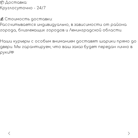
📦 Доставка:
Круглосуточно - 24/7
💰 Стоимость доставки:
Рассчитывается индивидуально, в зависимости от района
города, близлежащих городов и Ленинградской области.
Наши курьеры с особым вниманием доставят шарики прямо до
двери. Мы гарантируем, что ваш заказ будет передан лично в
руки!🫶