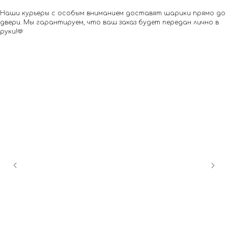
Наши курьеры с особым вниманием доставят шарики прямо до
двери. Мы гарантируем, что ваш заказ будет передан лично в
руки!🫶