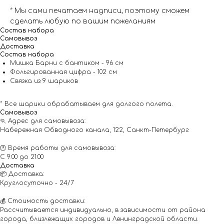
* Мы сами печатаем надписи, поэтому сможем
сделать любую по вашим пожеланиям
Состав набора
Самовывоз
Доставка
Состав набора
Мишка Барни с бантиком - 96 см
Фольгированная цифра - 102 см
Связка из 9 шариков
* Все шарики обрабатываем для долгого полета.
Самовывоз
🏃 Адрес для самовывоза:
Набережная Обводного канала, 122, Санкт-Петербург
🕐 Время работы для самовывоза:
С 9:00 до 21:00
Доставка
📦 Доставка:
Круглосуточно - 24/7
💰 Стоимость доставки:
Рассчитывается индивидуально, в зависимости от района
города, близлежащих городов и Ленинградской области.