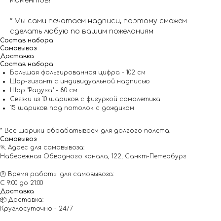
моментов!
* Мы сами печатаем надписи, поэтому сможем
сделать любую по вашим пожеланиям
Состав набора
Самовывоз
Доставка
Состав набора
Большая фольгированная цифра - 102 см
Шар-гигант с индивидуальной надписью
Шар "Радуга" - 80 см
Связки из 10 шариков с фигуркой самолетика
15 шариков под потолок с дождиком
* Все шарики обрабатываем для долгого полета.
Самовывоз
🏃 Адрес для самовывоза:
Набережная Обводного канала, 122, Санкт-Петербург
🕐 Время работы для самовывоза:
С 9:00 до 21:00
Доставка
📦 Доставка:
Круглосуточно - 24/7