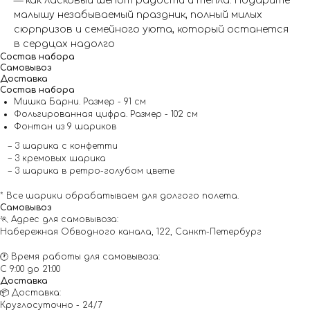
— как ласковый шепот радости и тепла. Подарите
малышу незабываемый праздник, полный милых
сюрпризов и семейного уюта, который останется
в сердцах надолго
Состав набора
Самовывоз
Доставка
Состав набора
Мишка Барни. Размер - 91 см
Фольгированная цифра. Размер - 102 см
Фонтан из 9 шариков
– 3 шарика с конфетти
– 3 кремовых шарика
– 3 шарика в ретро-голубом цвете
* Все шарики обрабатываем для долгого полета.
Самовывоз
🏃 Адрес для самовывоза:
Набережная Обводного канала, 122, Санкт-Петербург
🕐 Время работы для самовывоза:
С 9:00 до 21:00
Доставка
📦 Доставка:
Круглосуточно - 24/7