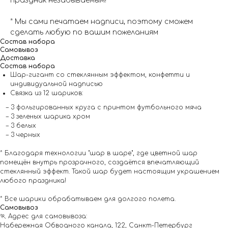
праздник незабываемым!
* Мы сами печатаем надписи, поэтому сможем
сделать любую по вашим пожеланиям
Состав набора
Самовывоз
Доставка
Состав набора
Шар-гигант со стеклянным эффектом, конфетти и
индивидуальной надписью
Связка из 12 шариков:
– 3 фольгированных круга с принтом футбольного мяча
– 3 зеленых шарика хром
– 3 белых
– 3 черных
* Благодаря технологии "шар в шаре", где цветной шар
помещён внутрь прозрачного, создаётся впечатляющий
стеклянный эффект. Такой шар будет настоящим украшением
любого праздника!
* Все шарики обрабатываем для долгого полета.
Самовывоз
🏃 Адрес для самовывоза:
Набережная Обводного канала, 122, Санкт-Петербург