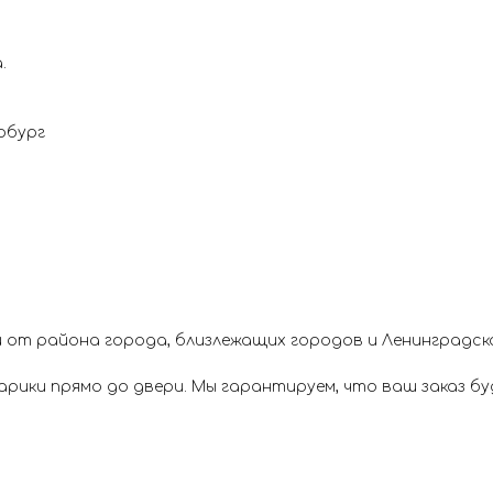
.
рбург
 от района города, близлежащих городов и Ленинградск
ики прямо до двери. Мы гарантируем, что ваш заказ буд