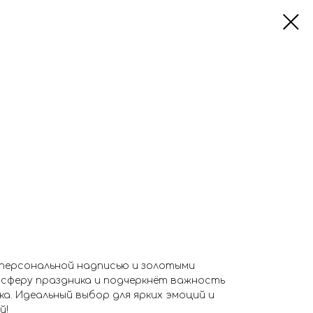
персональной надписью и золотыми
сферу праздника и подчеркнёт важность
а. Идеальный выбор для ярких эмоций и
й!