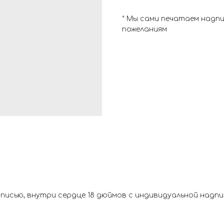
* Мы сами печатаем надп
пожеланиям
исью, внутри сердце 18 дюймов с индивидуальной надпис