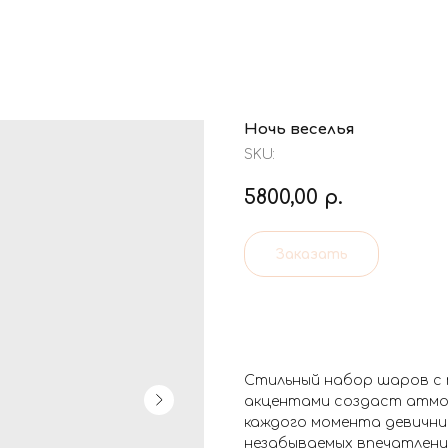
Ночь веселья
SKU:
5800,00
р.
Заказать
Стильный набор шаров с 
акцентами создаст атмо
каждого момента девичник
незабываемых впечатлени