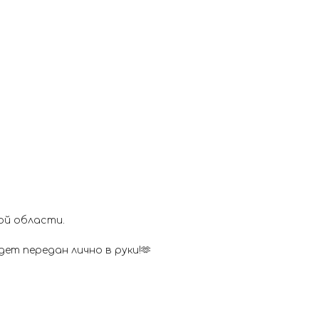
ой области.
ет передан лично в руки!🫶