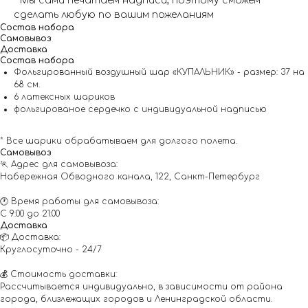
* Мы сами печатаем надписи, поэтому сможем
сделать любую по вашим пожеланиям
Состав набора
Самовывоз
Доставка
Состав набора
Фольгированный воздушный шар «КУПАЛЬНИК» - размер: 37 на
68 см.
6 латексных шариков
фольгированое сердечко с индивидуальной надписью
* Все шарики обрабатываем для долгого полета.
Самовывоз
🏃 Адрес для самовывоза:
Набережная Обводного канала, 122, Санкт-Петербург
🕐 Время работы для самовывоза:
С 9:00 до 21:00
Доставка
📦 Доставка:
Круглосуточно - 24/7
💰 Стоимость доставки:
Рассчитывается индивидуально, в зависимости от района
города, близлежащих городов и Ленинградской области.