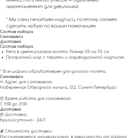
нежности и много улыбок — идеальный
аккомпанемент для девичника!
* Мы сами печатаем надписи, поэтому сможем
сделать любую по вашим пожеланиям
Состав набора
Самовывоз
Доставка
Состав набора
Рenis в цвете розовое золото. Размер 55 на 112 см
Прозрачный шар с перьями и индивидуальной надписью
* Все шарики обрабатываем для долгого полета.
Самовывоз
🏃 Адрес для самовывоза:
Набережная Обводного канала, 122, Санкт-Петербург
🕐 Время работы для самовывоза:
С 9:00 до 21:00
Доставка
📦 Доставка:
Круглосуточно - 24/7
💰 Стоимость доставки:
Рассчитывается индивидуально, в зависимости от района