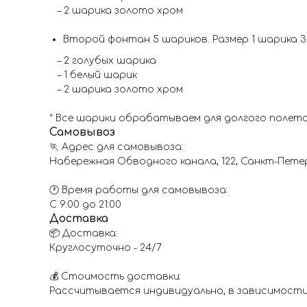
– 2 шарика золото хром
Второй фонтан 5 шариков. Размер 1 шарика 3
– 2 голубых шарика
– 1 белый шарик
– 2 шарика золото хром
* Все шарики обрабатываем для долгого полета
Самовывоз
🏃 Адрес для самовывоза:
Набережная Обводного канала, 122, Санкт-Пете
🕐 Время работы для самовывоза:
С 9:00 до 21:00
Доставка
📦 Доставка:
Круглосуточно - 24/7
💰 Стоимость доставки:
Рассчитывается индивидуально, в зависимости