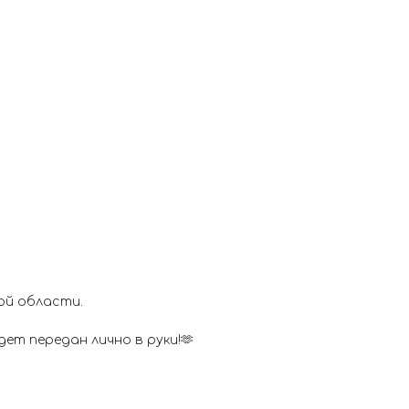
ой области.
ет передан лично в руки!🫶