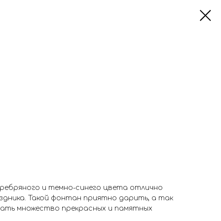
еребряного и темно-синего цвета отлично
здника. Такой фонтан приятно дарить, а так
елать множество прекрасных и памятных