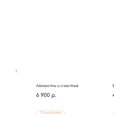
Котэ
Лёгкость и счастье
6 900
р.
Подробнее