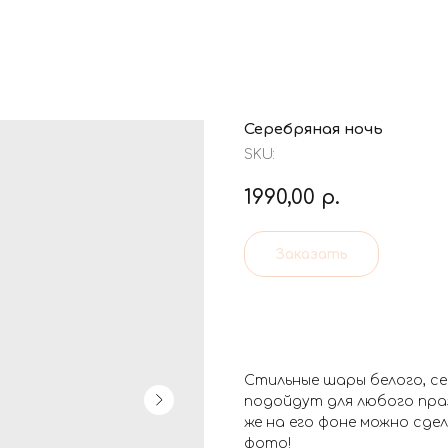
Серебряная ночь
SKU:
1990,00
р.
Заказать
Стильные шары белого, с
подойдут для любого пра
же на его фоне можно сд
фото!