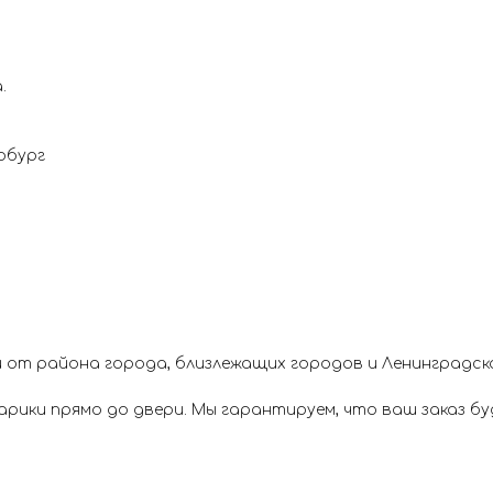
.
рбург
 от района города, близлежащих городов и Ленинградск
ики прямо до двери. Мы гарантируем, что ваш заказ буд