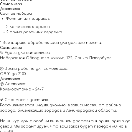
Самовывоз
Доставка
Состав набора
Фонтан из 7 шариков:
– 5 латексных шариков
– 2 фольгированных сердечка
* Все шарики обрабатываем для долгого полета.
Самовывоз
🏃 Адрес для самовывоза:
Набережная Обводного канала, 122, Санкт-Петербург
🕐 Время работы для самовывоза:
С 9:00 до 21:00
Доставка
📦 Доставка:
Круглосуточно - 24/7
💰 Стоимость доставки:
Рассчитывается индивидуально, в зависимости от района
города, близлежащих городов и Ленинградской области.
Наши курьеры с особым вниманием доставят шарики прямо до
двери. Мы гарантируем, что ваш заказ будет передан лично в
руки!🫶