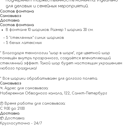
подчеркнёт торжественность момента. Идеально
для деловых и семейных мероприятий.
Состав фонтана
Самовывоз
Доставка
Состав фонтана
В фонтане 10 шариков. Размер 1 шарика 30 см.
– 5 "стеклянных" синих шариков
– 5 белых латексных
* Благодаря технологии "шар в шаре", где цветной шар
помещён внутрь прозрачного, создаётся впечатляющий
стеклянный эффект. Такой шар будет настоящим украшением
любого праздника!
* Все шарики обрабатываем для долгого полета.
Самовывоз
🏃 Адрес для самовывоза:
Набережная Обводного канала, 122, Санкт-Петербург
🕐 Время работы для самовывоза:
С 9:00 до 21:00
Доставка
📦 Доставка:
Круглосуточно - 24/7