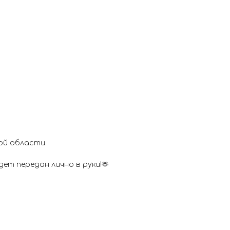
ой области.
ет передан лично в руки!🫶