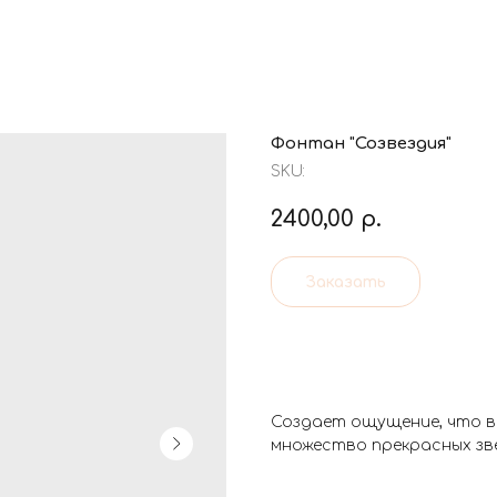
Фонтан "Созвездия"
SKU:
2400,00
р.
Заказать
Создает ощущение, что в
множество прекрасных зве