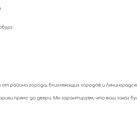
.
рбург
 от района города, близлежащих городов и Ленинградск
ики прямо до двери. Мы гарантируем, что ваш заказ буд