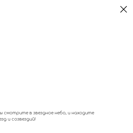
ы смотрите в звездное небо, и находите
зд и созвездий!