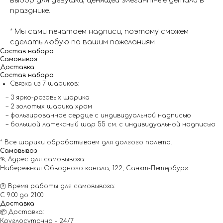
выбор для девушки, ценящей элегантные детали в
празднике.
* Мы сами печатаем надписи, поэтому сможем
сделать любую по вашим пожеланиям
Состав набора
Самовывоз
Доставка
Состав набора
Связка из 7 шариков:
– 3 ярко-розовых шарика
– 2 золотых шарика хром
– фольгированное сердце с индивидуальной надписью
– большой латексный шар 55 см. с индивидуальной надписью
* Все шарики обрабатываем для долгого полета.
Самовывоз
🏃 Адрес для самовывоза:
Набережная Обводного канала, 122, Санкт-Петербург
🕐 Время работы для самовывоза:
С 9:00 до 21:00
Доставка
📦 Доставка:
Круглосуточно - 24/7