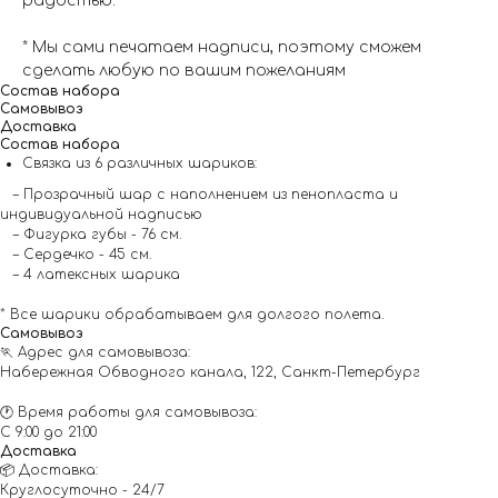
радостью.
* Мы сами печатаем надписи, поэтому сможем
сделать любую по вашим пожеланиям
Состав набора
Самовывоз
Доставка
Состав набора
Связка из 6 различных шариков:
– Прозрачный шар с наполнением из пенопласта и
индивидуальной надписью
– Фигурка губы - 76 см.
– Сердечко - 45 см.
– 4 латексных шарика
* Все шарики обрабатываем для долгого полета.
Самовывоз
🏃 Адрес для самовывоза:
Набережная Обводного канала, 122, Санкт-Петербург
🕐 Время работы для самовывоза:
С 9:00 до 21:00
Доставка
📦 Доставка:
Круглосуточно - 24/7