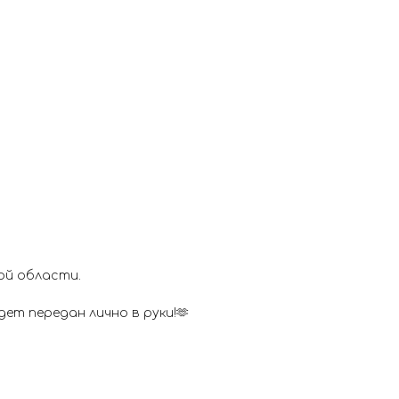
ой области.
ет передан лично в руки!🫶