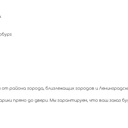
.
рбург
 от района города, близлежащих городов и Ленинградск
ики прямо до двери. Мы гарантируем, что ваш заказ буд