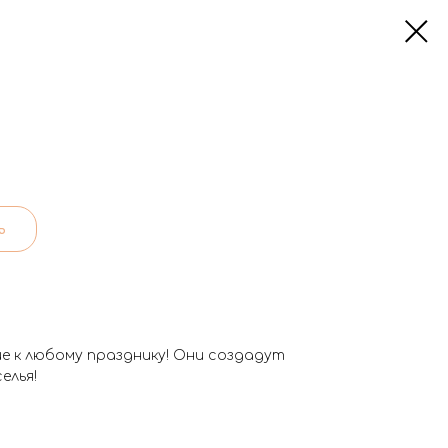
ь
ие к любому празднику! Они создадут
елья!