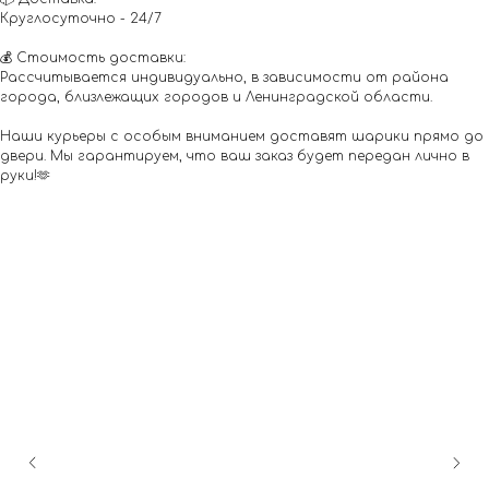
Круглосуточно - 24/7
💰 Стоимость доставки:
Рассчитывается индивидуально, в зависимости от района
города, близлежащих городов и Ленинградской области.
Наши курьеры с особым вниманием доставят шарики прямо до
двери. Мы гарантируем, что ваш заказ будет передан лично в
руки!🫶