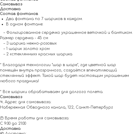
Самовывоз
Доставка
Состав фонтанов
Два фонтана по 7 шариков в каждом.
В одном фонтане:
– Фольгированное сердечко украшенное веточкой и бантиком.
Размер сердечка - 45 см
– 3 шарика нежно-розовых
– 1 шарик золото хром
– 2 «стеклянных» красных шарика
* Благодаря технологии "шар в шаре", где цветной шар
помещён внутрь прозрачного, создаётся впечатляющий
стеклянный эффект. Такой шар будет настоящим украшением
любого праздника!
* Все шарики обрабатываем для долгого полета.
Самовывоз
🏃 Адрес для самовывоза:
Набережная Обводного канала, 122, Санкт-Петербург
🕐 Время работы для самовывоза:
С 9:00 до 21:00
Доставка
📦 Доставка: