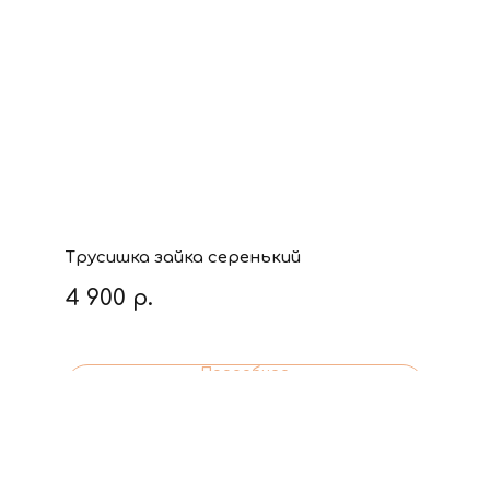
Трусишка зайка серенький
4 900
р.
Подробнее
В корзину