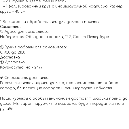
– 3 шарика в цвете "белый песок"
– 1 фольгированный круг с индивидуальной надписью. Размер
круга - 45 см
* Все шарики обрабатываем для долгого полета.
Самовывоз
🏃 Адрес для самовывоза:
Набережная Обводного канала, 122, Санкт-Петербург
🕐 Время работы для самовывоза:
С 9:00 до 21:00
Доставка
📦 Доставка:
Круглосуточно - 24/7
💰 Стоимость доставки:
Рассчитывается индивидуально, в зависимости от района
города, близлежащих городов и Ленинградской области.
Наши курьеры с особым вниманием доставят шарики прямо до
двери. Мы гарантируем, что ваш заказ будет передан лично в
руки!🫶