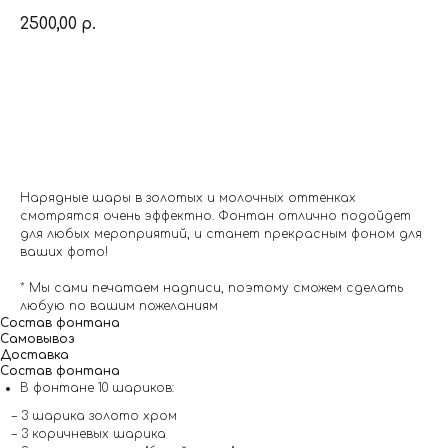
2500,00
р.
Заказать
Нарядные шары в золотых и молочных оттенках
смотрятся очень эффектно. Фонтан отлично подойдет
для любых мероприятий, и станет прекрасным фоном для
ваших фото!
* Мы сами печатаем надписи, поэтому сможем сделать
любую по вашим пожеланиям
Состав фонтана
Самовывоз
Доставка
Состав фонтана
В фонтане 10 шариков:
– 3 шарика золото хром
– 3 коричневых шарика