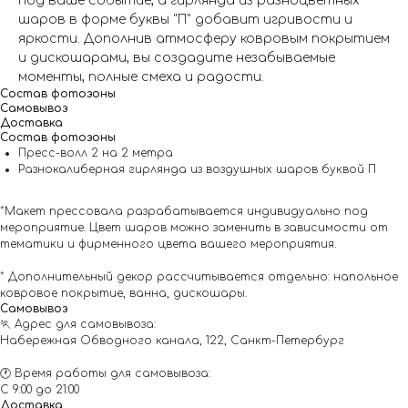
под ваше событие, а гирлянда из разноцветных
шаров в форме буквы "П" добавит игривости и
яркости. Дополнив атмосферу ковровым покрытием
и дискошарами, вы создадите незабываемые
моменты, полные смеха и радости.
Состав фотозоны
Самовывоз
Доставка
Состав фотозоны
Пресс-волл 2 на 2 метра
Разнокалиберная гирлянда из воздушных шаров буквой П
*Макет прессовала разрабатывается индивидуально под
мероприятие. Цвет шаров можно заменить в зависимости от
тематики и фирменного цвета вашего мероприятия.
* Дополнительный декор рассчитывается отдельно: напольное
ковровое покрытие, ванна, дискошары.
Самовывоз
🏃 Адрес для самовывоза:
Набережная Обводного канала, 122, Санкт-Петербург
🕐 Время работы для самовывоза:
С 9:00 до 21:00
Доставка