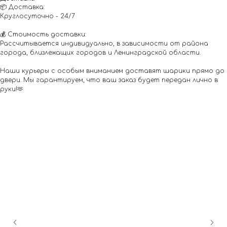
📦 Доставка:
Круглосуточно - 24/7
💰 Стоимость доставки:
Рассчитывается индивидуально, в зависимости от района
города, близлежащих городов и Ленинградской области.
Наши курьеры с особым вниманием доставят шарики прямо до
двери. Мы гарантируем, что ваш заказ будет передан лично в
руки!🫶