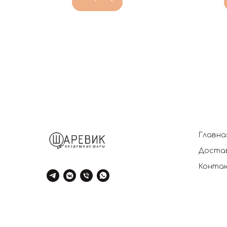
Главна
Достав
Конта