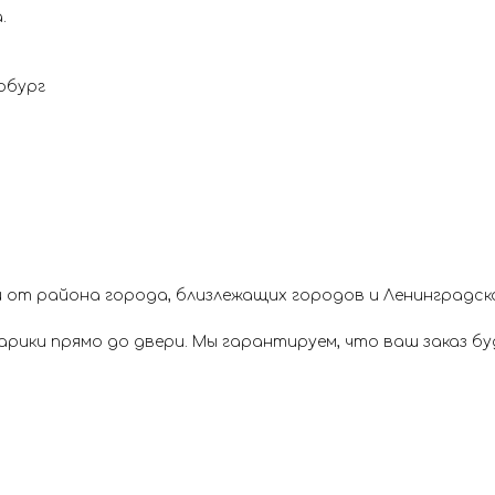
.
рбург
 от района города, близлежащих городов и Ленинградск
ики прямо до двери. Мы гарантируем, что ваш заказ буд