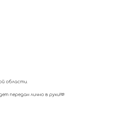
ой области.
ет передан лично в руки!🫶