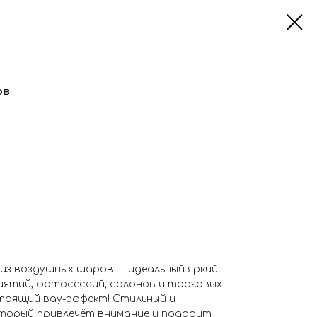
ов
из воздушных шаров — идеальный яркий
иятий, фотосессий, салонов и торговых
оящий вау-эффект! Стильный и
торый привлечёт внимание и подарит