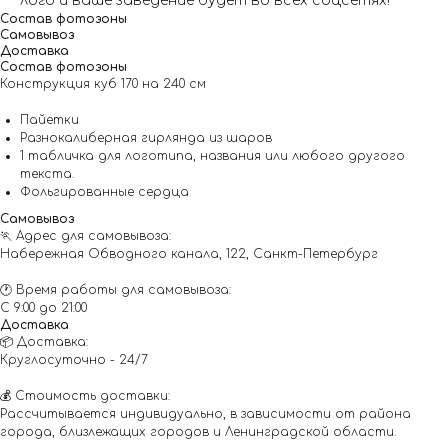
лого и ваше заведение будет во всех соцсетях!
Состав фотозоны
Самовывоз
Доставка
Состав фотозоны
Конструкция куб 170 на 240 см
Пайетки
Разнокалиберная гирлянда из шаров
1 табличка для логотипа, названия или любого другого
текста.
Фольгированные сердца
Самовывоз
🏃 Адрес для самовывоза:
Набережная Обводного канала, 122, Санкт-Петербург
🕐 Время работы для самовывоза:
С 9:00 до 21:00
Доставка
📦 Доставка:
Круглосуточно - 24/7
💰 Стоимость доставки:
Рассчитывается индивидуально, в зависимости от района
города, близлежащих городов и Ленинградской области.