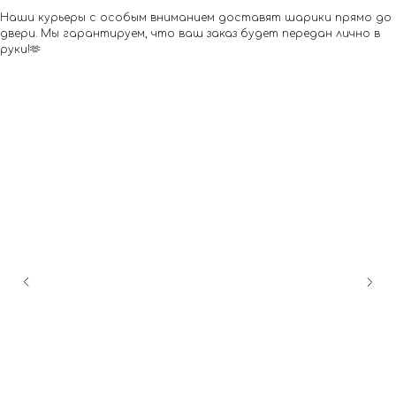
Наши курьеры с особым вниманием доставят шарики прямо до
двери. Мы гарантируем, что ваш заказ будет передан лично в
руки!🫶