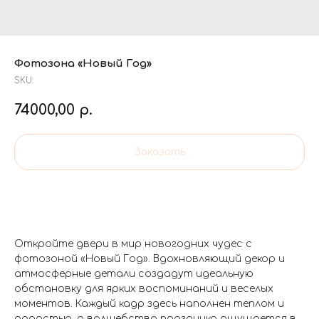
Фотозона «Новый Год»
SKU:
74000,00
р.
Заказать
Откройте двери в мир новогодних чудес с
фотозоной «Новый Год». Вдохновляющий декор и
атмосферные детали создадут идеальную
обстановку для ярких воспоминаний и веселых
моментов. Каждый кадр здесь наполнен теплом и
радостью, а волшебство праздника ощущается в