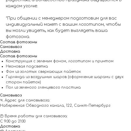
каждом уголке.
*При общении с менеджером подготовим для вас
индивидуальный макет с вашим логотипом, чтобы
вы могли увидеть, как будет выглядеть ваша
фотозона.
Состав фотозоны
Самовывоз
Доставка
Состав фотозоны
Конструкция с зеленым фоном, логотипом и принтом
Неоновая подсветка
Фон из золотых сверкающих пайеток
Гирлянда из воздушных шаров (оформление шарами с двух
сторон пайеток)
Пол из зеленого глянцевого пластика
Самовывоз
🏃 Адрес для самовывоза:
Набережная Обводного канала, 122, Санкт-Петербург
🕐 Время работы для самовывоза:
С 9:00 до 21:00
Доставка