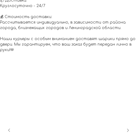
📦 Доставка:
Круглосуточно - 24/7
💰 Стоимость доставки:
Рассчитывается индивидуально, в зависимости от района
города, близлежащих городов и Ленинградской области.
Наши курьеры с особым вниманием доставят шарики прямо до
двери. Мы гарантируем, что ваш заказ будет передан лично в
руки!🫶