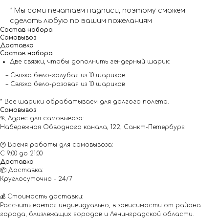
* Мы сами печатаем надписи, поэтому сможем
сделать любую по вашим пожеланиям
Состав набора
Самовывоз
Доставка
Состав набора
Две связки, чтобы дополнить гендерный шарик:
– Связка бело-голубая из 10 шариков
– Связка бело-розовая из 10 шариков
* Все шарики обрабатываем для долгого полета.
Самовывоз
🏃 Адрес для самовывоза:
Набережная Обводного канала, 122, Санкт-Петербург
🕐 Время работы для самовывоза:
С 9:00 до 21:00
Доставка
📦 Доставка:
Круглосуточно - 24/7
💰 Стоимость доставки:
Рассчитывается индивидуально, в зависимости от района
города, близлежащих городов и Ленинградской области.