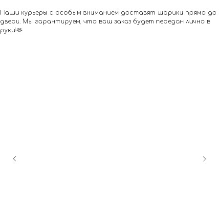
Наши курьеры с особым вниманием доставят шарики прямо до
двери. Мы гарантируем, что ваш заказ будет передан лично в
руки!🫶