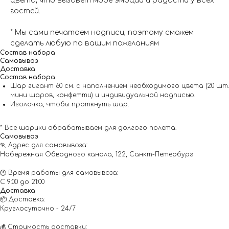
цвета, что вызовет море эмоций и радости у всех
гостей.
* Мы сами печатаем надписи, поэтому сможем
сделать любую по вашим пожеланиям
Состав набора
Самовывоз
Доставка
Состав набора
Шар гигант 60 см. с наполнением необходимого цвета (20 шт.
мини шаров, конфетти) и индивидуальной надписью.
Иголочка, чтобы проткнуть шар.
* Все шарики обрабатываем для долгого полета.
Самовывоз
🏃 Адрес для самовывоза:
Набережная Обводного канала, 122, Санкт-Петербург
🕐 Время работы для самовывоза:
С 9:00 до 21:00
Доставка
📦 Доставка:
Круглосуточно - 24/7
💰 Стоимость доставки: