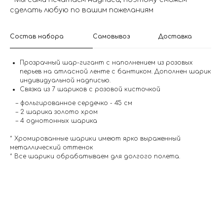
сделать любую по вашим пожеланиям
Состав набора
Самовывоз
Доставка
Прозрачный шар-гигант с наполнением из розовых
перьев на атласной ленте с бантиком. Дополнен шарик
индивидуальной надписью.
Связка из 7 шариков с розовой кисточкой
– фольгированное сердечко - 45 см
– 2 шарика золото хром
– 4 однотонных шарика
* Хромированные шарики имеют ярко выраженный
металлический оттенок
* Все шарики обрабатываем для долгого полета.