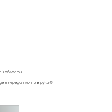
ой области.
ет передан лично в руки!🫶