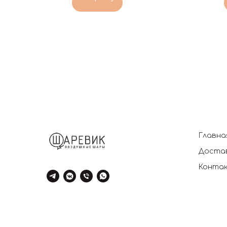
Главна
Достав
Конта