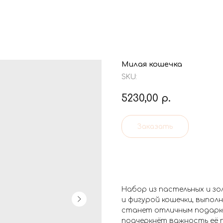
Милая кошечка
SKU:
5230,00
р.
Заказать
Набор из пастельных и з
и фигурой кошечки, выпол
станет отличным подарко
подчеркнёт важность её 