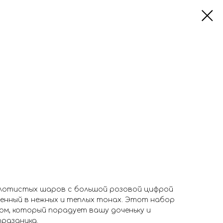
олотистых шаров с большой розовой цифрой
ненный в нежных и теплых тонах. Этот набор
м, который порадует вашу доченьку и
праздника.